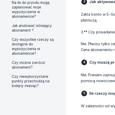
Jak aktywow
Na ile do przodu mogę
zaplanować moje
wypożyczenie w
Załóż konto w E-Ga
abonamencie?
płatniczą.
Jak anulować istniejący
abonament ?
3.** Czy posiadani
Czy wszystkie rzeczy są
Nie. Płacisz tylko 
dostępne do
wypożyczenia w
Cena abonamentu ro
abonamencie?
Czy muszę pr
Czy można zwrócić
abonament?
Nie. Praniem zajmuj
Czy niewykorzystane
pomocą nowoczesny
punkty przechodzą na
kolejny miesiąc?
Ile rzeczy m
W zależności od wyb