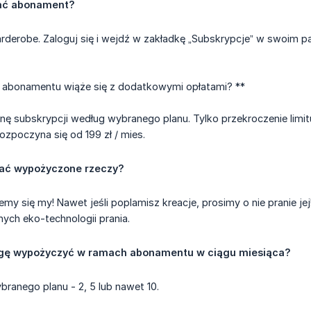
ać abonament?
rderobe. Zaloguj się i wejdź w zakładkę „Subskrypcje” w swoim pa
e abonamentu wiąże się z dodatkowymi opłatami? **
cenę subskrypcji według wybranego planu. Tylko przekroczenie lim
zpoczyna się od 199 zł / mies.
ać wypożyczone rzeczy?
emy się my! Nawet jeśli poplamisz kreacje, prosimy o nie pranie 
ch eko-technologii prania.
ogę wypożyczyć w ramach abonamentu w ciągu miesiąca?
ranego planu - 2, 5 lub nawet 10.