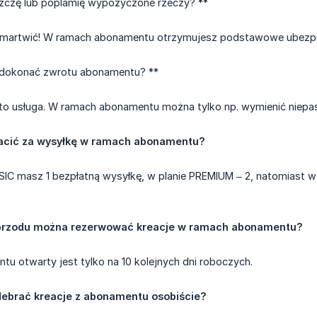
iszczę lub poplamię wypożyczone rzeczy? **
o martwić! W ramach abonamentu otrzymujesz podstawowe ubezpi
dokonać zwrotu abonamentu? **
 to usługa. W ramach abonamentu można tylko np. wymienić niepas
acić za wysyłkę w ramach abonamentu?
IC masz 1 bezpłatną wysyłkę, w planie PREMIUM – 2, natomiast w
o przodu można rezerwować kreacje w ramach abonamentu?
u otwarty jest tylko na 10 kolejnych dni roboczych.
ebrać kreacje z abonamentu osobiście?