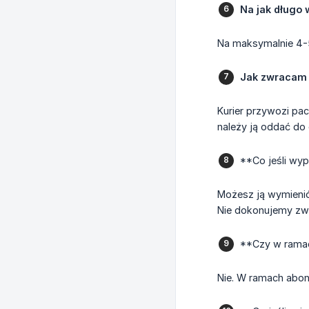
Na jak długo
Na maksymalnie 4-5 
Jak zwracam 
Kurier przywozi pa
należy ją oddać do
**Co jeśli wy
Możesz ją wymienić
Nie dokonujemy zw
**Czy w ramac
Nie. W ramach abon