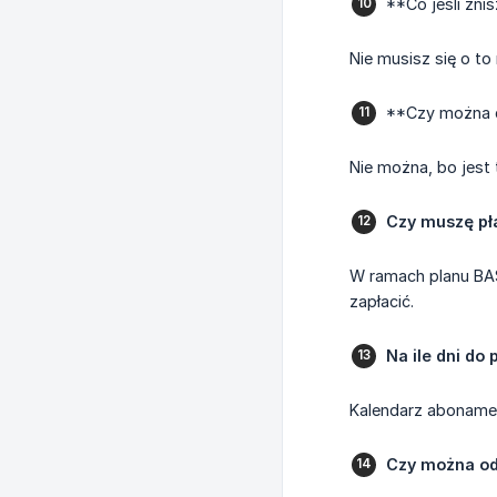
**Co jeśli zn
Nie musisz się o t
**Czy można 
Nie można, bo jest
Czy muszę pł
W ramach planu BAS
zapłacić.
Na ile dni d
Kalendarz abonament
Czy można od