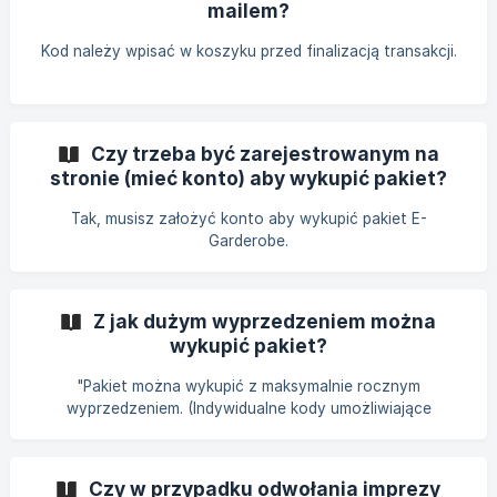
mailem?
Kod należy wpisać w koszyku przed finalizacją transakcji.
Czy trzeba być zarejestrowanym na
stronie (mieć konto) aby wykupić pakiet?
Tak, musisz założyć konto aby wykupić pakiet E-
Garderobe.
Z jak dużym wyprzedzeniem można
wykupić pakiet?
"Pakiet można wykupić z maksymalnie rocznym
wyprzedzeniem. (Indywidualne kody umożliwiające
darmowe wypożyczenia które dostają goście tuż po
opłaceniu pakietu są aktualne przez rok od momentu ich
otrzymania)"
Czy w przypadku odwołania imprezy