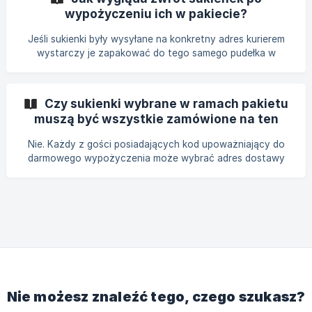
wypożyczeniu ich w pakiecie?
Jeśli sukienki były wysyłane na konkretny adres kurierem
wystarczy je zapakować do tego samego pudełka w
którym przyszła i zanieść do najbliższej Żabki lub punktu
DHL. Jeśli odbiór sukienek był osobisty w showroomie,
zwrot powinien nastąpić również w showroomie.
Czy sukienki wybrane w ramach pakietu
muszą być wszystkie zamówione na ten
sam adres?
Nie. Każdy z gości posiadających kod upoważniający do
darmowego wypożyczenia może wybrać adres dostawy
indywidualnie.
Nie możesz znaleźć tego, czego szukasz?