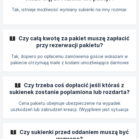
Tak, istnieje możliwość wymiany sukienki na inny rozmiar.
Czy całą kwotę za pakiet muszę zapłacić
przy rezerwacji pakietu?
Tak, dopiero po opłaceniu zamówienia goście wskazani w
pakiecie otrzymają maile z kodami umożliwiające darmowe
wypożyczenia.
Czy trzeba coś dopłacić jeśli któraś z
sukienek zostanie poplamiona lub rozdarta?
Cena pakietu obejmuje ubezpieczenie na wypadek
uszkodzeń lub zabrudzeń kreacji. (Wyjątkiem jest sytuacja
kiedy któraś z sukienek wróci doszczętnie zniszczona. W
takim przypadku konieczne będzie pokrycie kosztów
większych napraw lub nowej sukienki.)
Czy sukienki przed oddaniem muszą być
wyprane?